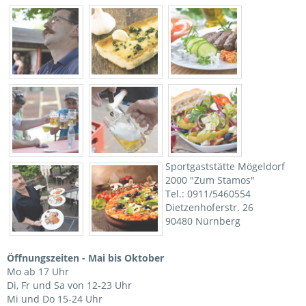
VOLLEYBALL
SKIFAHREN
ANDERE
ÜBER UNS
DER VEREIN
NEWS
SPORTANLAGE
VEREINSLEITUNG
Sportgaststätte Mögeldorf
2000 "Zum Stamos"
SPONSORING
Tel.: 0911/5460554
GASTRONOMIE
Dietzenhoferstr. 26
90480 Nürnberg
VEREINSHEFT
KONTAKT
Öffnungszeiten - Mai bis Oktober
Mo ab 17 Uhr
VERANSTALTUNGEN
Di, Fr und Sa von 12-23 Uhr
Mi und Do 15-24 Uhr