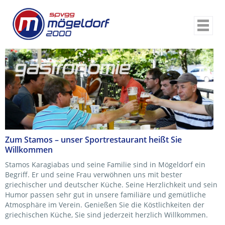
ABTEILUNGEN
KINDERBALLETT
INLINER
FUSSBALL
KINDERTURNEN
TISCHTENNIS
Zum Stamos – unser Sportrestaurant heißt Sie
TENNIS
Willkommen
KUNG FU / HAPKIDO
Stamos Karagiabas und seine Familie sind in Mögeldorf ein
Begriff. Er und seine Frau verwöhnen uns mit bester
AIKIDO / IAIDO
griechischer und deutscher Küche. Seine Herzlichkeit und sein
GYMNASTIK
Humor passen sehr gut in unsere familiäre und gemütliche
Atmosphäre im Verein. Genießen Sie die Köstlichkeiten der
HANDBALL
griechischen Küche, Sie sind jederzeit herzlich Willkommen.