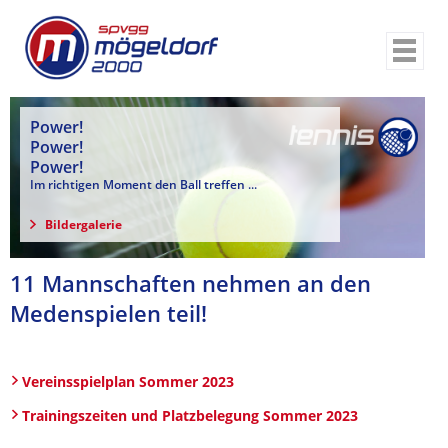
ABTEILUNGEN
KINDERBALLETT
Power!
Power!
INLINER
Power!
Im richtigen Moment den Ball treffen ...
FUSSBALL
KINDERTURNEN
Bildergalerie
TISCHTENNIS
11 Mannschaften nehmen an den
TENNIS
Medenspielen teil!
KUNG FU / HAPKIDO
AIKIDO / IAIDO
Vereinsspielplan Sommer 2023
GYMNASTIK
Trainingszeiten und Platzbelegung Sommer 2023
HANDBALL