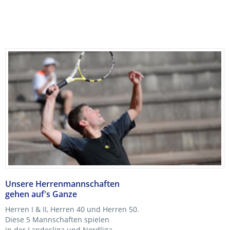
VOLLEYBALL
SKIFAHREN
ANDERE
ÜBER UNS
DER VEREIN
NEWS
SPORTANLAGE
VEREINSLEITUNG
SPONSORING
GASTRONOMIE
VEREINSHEFT
Unsere Herrenmannschaften
KONTAKT
gehen auf's Ganze
VERANSTALTUNGEN
Herren I & II, Herren 40 und Herren 50.
Diese 5 Mannschaften spielen
in der Landesliga und Nordliga.